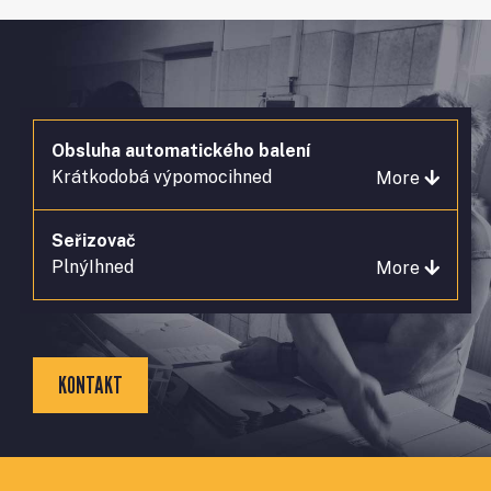
Obsluha automatického balení
Krátkodobá výpomoc
ihned
More
Seřizovač
Plný
Ihned
More
KONTAKT