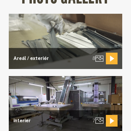
Areál / exteriér
8
interier
7