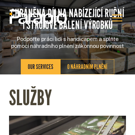
CHRÁNĚNÁ DÍLNA NABÍZEJÍCÍ RUČNÍ
I STROJOVÉ BALENÍ VÝROBKŮ
Podpořte práci lidí s handicapem a splňte
pomocí náhradního plnění zákonnou povinnost
OUR SERVICES
O NÁHRADNÍM PLNĚNÍ
SLUŽBY