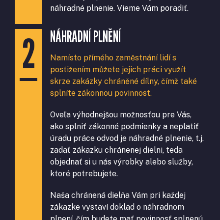
náhradné plnenie. Vieme Vám poradiť.
NÁHRADNÍ PLNĚNÍ
Namísto přímého zaměstnání lidí s
postižením můžete jejich práci využít
skrze zakázky chráněné dílny, čímž také
splníte zákonnou povinnost.
Oveľa výhodnejšou možnosťou pre Vás,
ako splniť zákonné podmienky a neplatiť
úradu práce odvod je náhradné plnenie, t.j.
zadať zákazku chránenej dielni, teda
objednať si u nás výrobky alebo služby,
ktoré potrebujete.
Naša chránená dielňa Vám pri každej
zákazke vystaví doklad o náhradnom
plnení, čím budete mať povinnosť splnenú