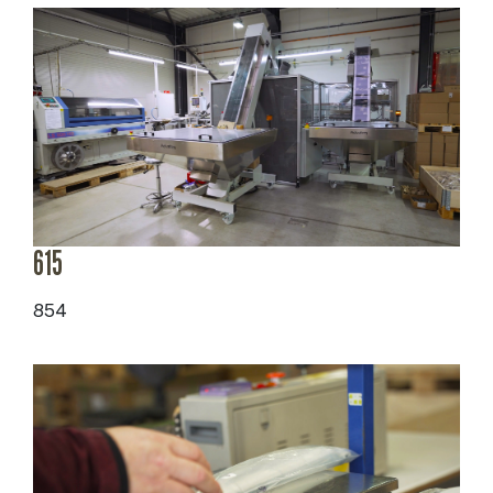
615
854